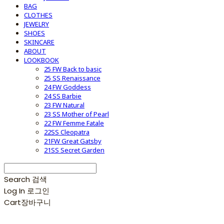
BAG
CLOTHES
JEWELRY
SHOES
SKINCARE
ABOUT
LOOKBOOK
25 FW Back to basic
25 SS Renaissance
24 FW Goddess
24 SS Barbie
23 FW Natural
23 SS Mother of Pearl
22 FW Femme Fatale
22SS Cleopatra
21FW Great Gatsby
21SS Secret Garden
Search
검색
Log In
로그인
Cart
장바구니