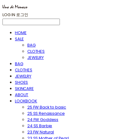
LOG IN
로그인
HOME
SALE
BAG
CLOTHES
JEWELRY
BAG
CLOTHES
JEWELRY
SHOES
SKINCARE
ABOUT
LOOKBOOK
25 FW Back to basic
25 SS Renaissance
24 FW Goddess
24 SS Barbie
23 FW Natural
23 SS Mother of Pearl