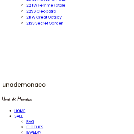
22 FW Femme Fatale
22SS Cleopatra
21FW Great Gatsby
21SS Secret Garden
unademonaco
HOME
SALE
BAG
CLOTHES
JEWELRY