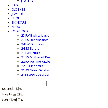
JEWELRY
BAG
CLOTHES
JEWELRY
SHOES
SKINCARE
ABOUT
LOOKBOOK
25 FW Back to basic
25 SS Renaissance
24 FW Goddess
24 SS Barbie
23 FW Natural
23 SS Mother of Pearl
22 FW Femme Fatale
22SS Cleopatra
21FW Great Gatsby
21SS Secret Garden
Search
검색
Log In
로그인
Cart
장바구니