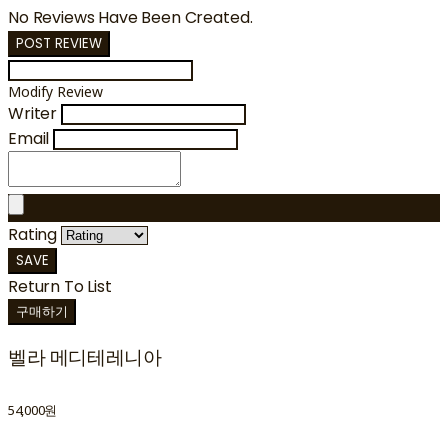
No Reviews Have Been Created.
POST REVIEW
Modify Review
Writer
Email
Rating
SAVE
Return To List
구매하기
벨라 메디테레니아
54,000원