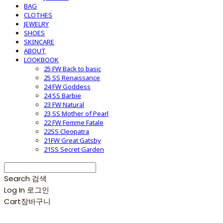
BAG
CLOTHES
JEWELRY
SHOES
SKINCARE
ABOUT
LOOKBOOK
25 FW Back to basic
25 SS Renaissance
24 FW Goddess
24 SS Barbie
23 FW Natural
23 SS Mother of Pearl
22 FW Femme Fatale
22SS Cleopatra
21FW Great Gatsby
21SS Secret Garden
Search
검색
Log In
로그인
Cart
장바구니