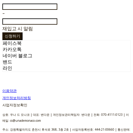
-
재입고 시 알림
신청하기
페이스북
카카오톡
네이버 블로그
밴드
라인
이용약관
개인정보처리방침
사업자정보확인
상호: 우나 드 모나코 | 대표: 변다운 | 개인정보관리책임자: 변다운 | 전화: 070-4111-0123 | 이
메일: cs@unademonaco.com
주소: 강원특별자치도 춘천시 후석로 368, 3층 2호 | 사업자등록번호:
444-21-00660
| 통신판매: