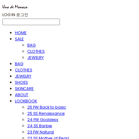
LOG IN
로그인
HOME
SALE
BAG
CLOTHES
JEWELRY
BAG
CLOTHES
JEWELRY
SHOES
SKINCARE
ABOUT
LOOKBOOK
25 FW Back to basic
25 SS Renaissance
24 FW Goddess
24 SS Barbie
23 FW Natural
23 SS Mother of Pearl