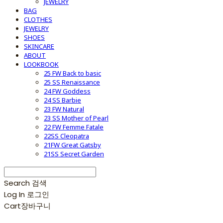
JEWELRY
BAG
CLOTHES
JEWELRY
SHOES
SKINCARE
ABOUT
LOOKBOOK
25 FW Back to basic
25 SS Renaissance
24 FW Goddess
24 SS Barbie
23 FW Natural
23 SS Mother of Pearl
22 FW Femme Fatale
22SS Cleopatra
21FW Great Gatsby
21SS Secret Garden
Search
검색
Log In
로그인
Cart
장바구니