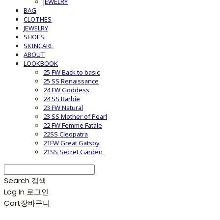
JEWELRY
BAG
CLOTHES
JEWELRY
SHOES
SKINCARE
ABOUT
LOOKBOOK
25 FW Back to basic
25 SS Renaissance
24 FW Goddess
24 SS Barbie
23 FW Natural
23 SS Mother of Pearl
22 FW Femme Fatale
22SS Cleopatra
21FW Great Gatsby
21SS Secret Garden
Search
검색
Log In
로그인
Cart
장바구니