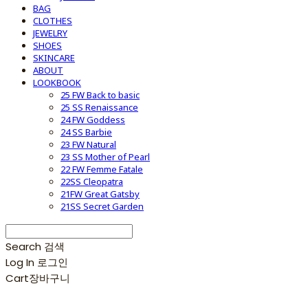
BAG
CLOTHES
JEWELRY
SHOES
SKINCARE
ABOUT
LOOKBOOK
25 FW Back to basic
25 SS Renaissance
24 FW Goddess
24 SS Barbie
23 FW Natural
23 SS Mother of Pearl
22 FW Femme Fatale
22SS Cleopatra
21FW Great Gatsby
21SS Secret Garden
Search
검색
Log In
로그인
Cart
장바구니