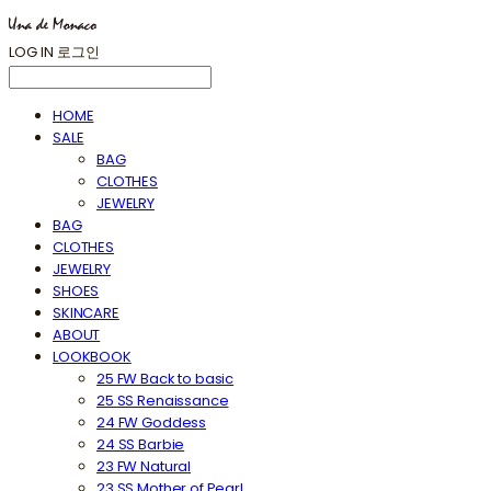
LOG IN
로그인
HOME
SALE
BAG
CLOTHES
JEWELRY
BAG
CLOTHES
JEWELRY
SHOES
SKINCARE
ABOUT
LOOKBOOK
25 FW Back to basic
25 SS Renaissance
24 FW Goddess
24 SS Barbie
23 FW Natural
23 SS Mother of Pearl