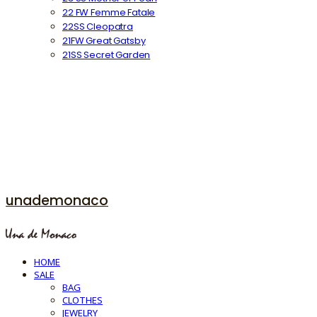
22 FW Femme Fatale
22SS Cleopatra
21FW Great Gatsby
21SS Secret Garden
unademonaco
HOME
SALE
BAG
CLOTHES
JEWELRY