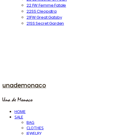
22 FW Femme Fatale
22SS Cleopatra
21FW Great Gatsby
21SS Secret Garden
unademonaco
HOME
SALE
BAG
CLOTHES
JEWELRY