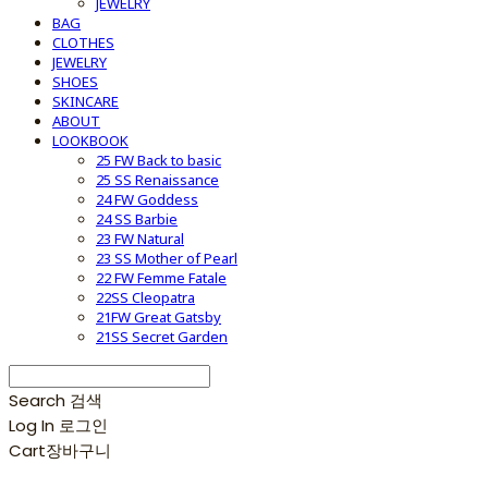
JEWELRY
BAG
CLOTHES
JEWELRY
SHOES
SKINCARE
ABOUT
LOOKBOOK
25 FW Back to basic
25 SS Renaissance
24 FW Goddess
24 SS Barbie
23 FW Natural
23 SS Mother of Pearl
22 FW Femme Fatale
22SS Cleopatra
21FW Great Gatsby
21SS Secret Garden
Search
검색
Log In
로그인
Cart
장바구니