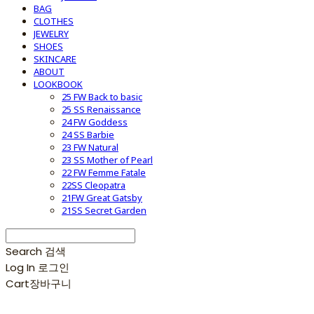
BAG
CLOTHES
JEWELRY
SHOES
SKINCARE
ABOUT
LOOKBOOK
25 FW Back to basic
25 SS Renaissance
24 FW Goddess
24 SS Barbie
23 FW Natural
23 SS Mother of Pearl
22 FW Femme Fatale
22SS Cleopatra
21FW Great Gatsby
21SS Secret Garden
Search
검색
Log In
로그인
Cart
장바구니