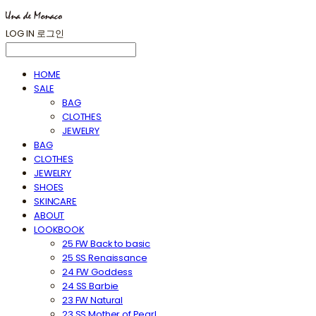
LOG IN
로그인
HOME
SALE
BAG
CLOTHES
JEWELRY
BAG
CLOTHES
JEWELRY
SHOES
SKINCARE
ABOUT
LOOKBOOK
25 FW Back to basic
25 SS Renaissance
24 FW Goddess
24 SS Barbie
23 FW Natural
23 SS Mother of Pearl