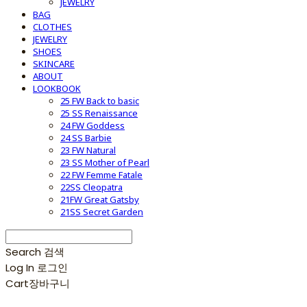
JEWELRY
BAG
CLOTHES
JEWELRY
SHOES
SKINCARE
ABOUT
LOOKBOOK
25 FW Back to basic
25 SS Renaissance
24 FW Goddess
24 SS Barbie
23 FW Natural
23 SS Mother of Pearl
22 FW Femme Fatale
22SS Cleopatra
21FW Great Gatsby
21SS Secret Garden
Search
검색
Log In
로그인
Cart
장바구니