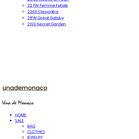
22 FW Femme Fatale
22SS Cleopatra
21FW Great Gatsby
21SS Secret Garden
unademonaco
HOME
SALE
BAG
CLOTHES
JEWELRY