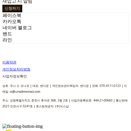
재입고 시 알림
신청하기
페이스북
카카오톡
네이버 블로그
밴드
라인
이용약관
개인정보처리방침
사업자정보확인
상호: 우나 드 모나코 | 대표: 변다운 | 개인정보관리책임자: 변다운 | 전화: 070-4111-0123 | 이
메일: cs@unademonaco.com
주소: 강원특별자치도 춘천시 후석로 368, 3층 2호 | 사업자등록번호:
444-21-00660
| 통신판매:
2021-인천서구-3241호
| 호스팅제공자: (주)식스샵