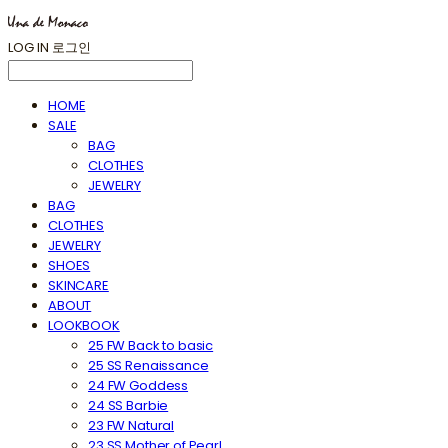
LOG IN
로그인
HOME
SALE
BAG
CLOTHES
JEWELRY
BAG
CLOTHES
JEWELRY
SHOES
SKINCARE
ABOUT
LOOKBOOK
25 FW Back to basic
25 SS Renaissance
24 FW Goddess
24 SS Barbie
23 FW Natural
23 SS Mother of Pearl