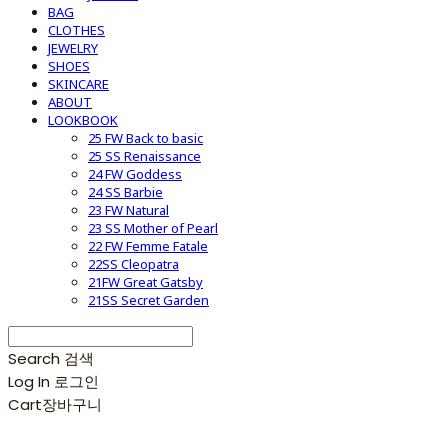
BAG
CLOTHES
JEWELRY
SHOES
SKINCARE
ABOUT
LOOKBOOK
25 FW Back to basic
25 SS Renaissance
24 FW Goddess
24 SS Barbie
23 FW Natural
23 SS Mother of Pearl
22 FW Femme Fatale
22SS Cleopatra
21FW Great Gatsby
21SS Secret Garden
Search
검색
Log In
로그인
Cart
장바구니