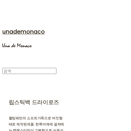
unademonaco
립스틱백 드라이로즈
퀼팅패턴의 소프트가죽으로 버킷형
태로 제작된제품. 한쪽어깨에 걸쳐메
는 백팩스타일이 기본형으로 실용성