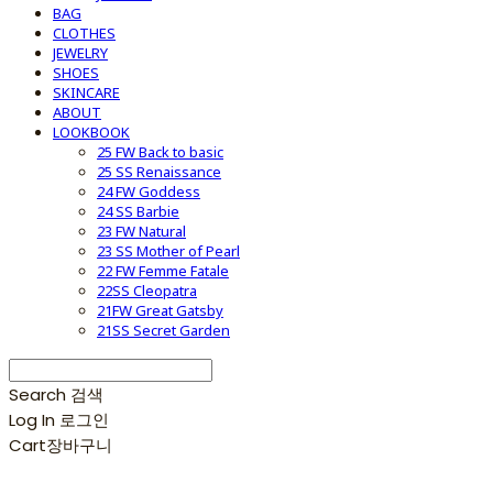
BAG
CLOTHES
JEWELRY
SHOES
SKINCARE
ABOUT
LOOKBOOK
25 FW Back to basic
25 SS Renaissance
24 FW Goddess
24 SS Barbie
23 FW Natural
23 SS Mother of Pearl
22 FW Femme Fatale
22SS Cleopatra
21FW Great Gatsby
21SS Secret Garden
Search
검색
Log In
로그인
Cart
장바구니