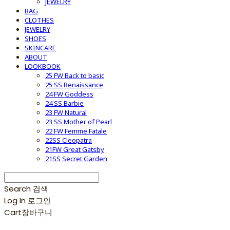
JEWELRY
BAG
CLOTHES
JEWELRY
SHOES
SKINCARE
ABOUT
LOOKBOOK
25 FW Back to basic
25 SS Renaissance
24 FW Goddess
24 SS Barbie
23 FW Natural
23 SS Mother of Pearl
22 FW Femme Fatale
22SS Cleopatra
21FW Great Gatsby
21SS Secret Garden
Search
검색
Log In
로그인
Cart
장바구니