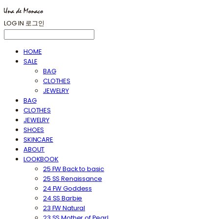
LOG IN
로그인
HOME
SALE
BAG
CLOTHES
JEWELRY
BAG
CLOTHES
JEWELRY
SHOES
SKINCARE
ABOUT
LOOKBOOK
25 FW Back to basic
25 SS Renaissance
24 FW Goddess
24 SS Barbie
23 FW Natural
23 SS Mother of Pearl