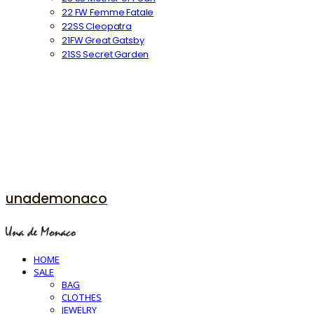
22 FW Femme Fatale
22SS Cleopatra
21FW Great Gatsby
21SS Secret Garden
unademonaco
HOME
SALE
BAG
CLOTHES
JEWELRY